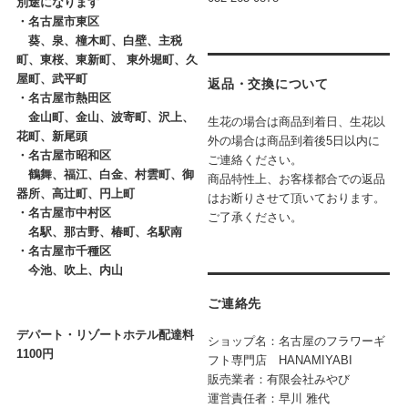
別途になります
・
名古屋市東区
葵、泉、橦木町、白壁、主税
町、東桜、東新町、 東外堀町、久
屋町、武平町
返品・交換について
・
名古屋市熱田区
金山町、金山、波寄町、沢上、
生花の場合は商品到着日、生花以
花町、新尾頭
外の場合は商品到着後5日以内に
・
名古屋市昭和区
ご連絡ください。
鶴舞、福江、白金、村雲町、御
商品特性上、お客様都合での返品
器所、高辻町、円上町
はお断りさせて頂いております。
・
名古屋市中村区
ご了承ください。
名駅、那古野、椿町、名駅南
・
名古屋市千種区
今池、吹上、内山
ご連絡先
デパート・リゾートホテル配達料
ショップ名：名古屋のフラワーギ
1100円
フト専門店 HANAMIYABI
販売業者：有限会社みやび
運営責任者：早川 雅代