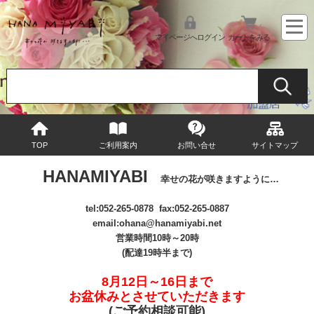
マイページへログイン
カートをみる
TOP
ご利用案内
お問い合せ
サイトマップ
HANAMIYABI
幸せの花が咲きますように…
tel:
052-265-0878
fax:052-265-0887
email
:ohana@hanamiyabi.net
営業時間10時～20時
(配達19時半まで)
8月12日～16日まで
お盆休みとさせていただきます
(ご予約相談可能
)