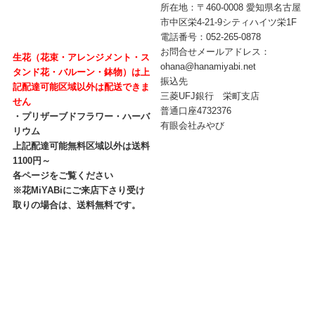
所在地：〒460-0008 愛知県名古屋
市中区栄4-21-9シティハイツ栄1F
電話番号：052-265-0878
お問合せメールアドレス：
生花（花束・アレンジメント・ス
ohana@hanamiyabi.net
タンド花・バルーン・鉢物）は上
振込先
記配達可能区域以外は配送できま
三菱UFJ銀行 栄町支店
せん
普通口座4732376
・プリザーブドフラワー・ハーバ
有眼会社みやび
リウム
上記配達可能無料区域以外は送料
1100円～
各ページをご覧ください
※花MiYABiにご来店下さり受け
取りの場合は、送料無料です。