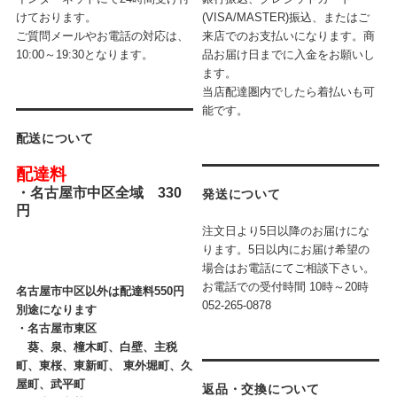
けております。
(VISA/MASTER)振込、またはご
ご質問メールやお電話の対応は、
来店でのお支払いになります。商
10:00～19:30となります。
品お届け日までに入金をお願いし
ます。
当店配達圏内でしたら着払いも可
能です。
配送について
配達料
・
名古屋市中区全域 330
発送について
円
注文日より5日以降のお届けにな
ります。5日以内にお届け希望の
場合はお電話にてご相談下さい。
お電話での受付時間
10時～20時
名古屋市中区以外は配達料550円
052-265-0878
別途になります
・
名古屋市東区
葵、泉、橦木町、白壁、主税
町、東桜、東新町、 東外堀町、久
屋町、武平町
返品・交換について