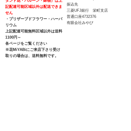
タンド花・バルーン・鉢物）は上
振込先
記配達可能区域以外は配送できま
三菱UFJ銀行 栄町支店
せん
普通口座4732376
・プリザーブドフラワー・ハーバ
有眼会社みやび
リウム
上記配達可能無料区域以外は送料
1100円～
各ページをご覧ください
※花MiYABiにご来店下さり受け
取りの場合は、送料無料です。