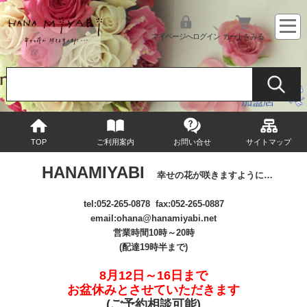
マイページへログイン
カートをみる
TOP
ご利用案内
お問い合せ
サイトマップ
HANAMIYABI
幸せの花が咲きますように…
tel:
052-265-0878
fax:052-265-0887
email
:ohana@hanamiyabi.net
営業時間10時～20時
(配達19時半まで)
8月12日～16日まで
お盆休みとさせていただきます
(ご予約相談可能
)