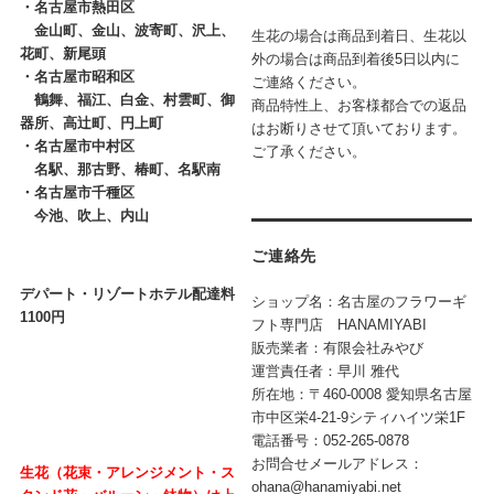
・
名古屋市熱田区
金山町、金山、波寄町、沢上、
生花の場合は商品到着日、生花以
花町、新尾頭
外の場合は商品到着後5日以内に
・
名古屋市昭和区
ご連絡ください。
鶴舞、福江、白金、村雲町、御
商品特性上、お客様都合での返品
器所、高辻町、円上町
はお断りさせて頂いております。
・
名古屋市中村区
ご了承ください。
名駅、那古野、椿町、名駅南
・
名古屋市千種区
今池、吹上、内山
ご連絡先
デパート・リゾートホテル配達料
ショップ名：名古屋のフラワーギ
1100円
フト専門店 HANAMIYABI
販売業者：有限会社みやび
運営責任者：早川 雅代
所在地：〒460-0008 愛知県名古屋
市中区栄4-21-9シティハイツ栄1F
電話番号：052-265-0878
お問合せメールアドレス：
生花（花束・アレンジメント・ス
ohana@hanamiyabi.net