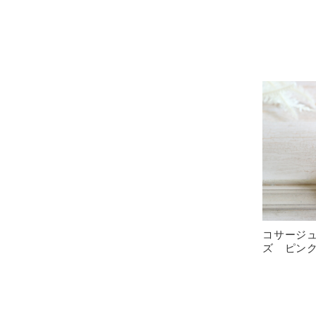
コサージ
ズ ピンク [