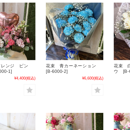
アレンジ ピン
花束 青カーネーション
花束 
00-1]
[B-6000-2]
ウ [B-6
¥4,400
(税込)
¥6,600
(税込)