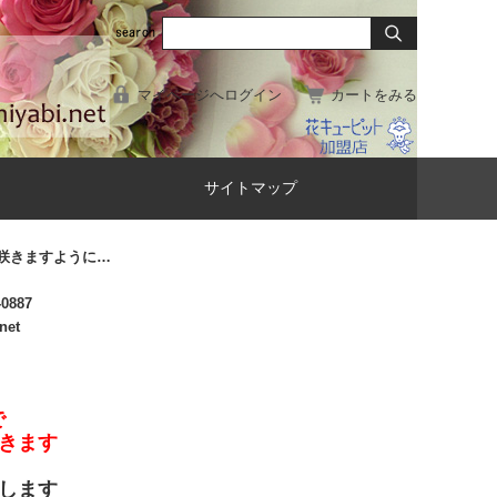
マイページへログイン
カートをみる
サイトマップ
咲きますように…
-0887
net
で
きます
します