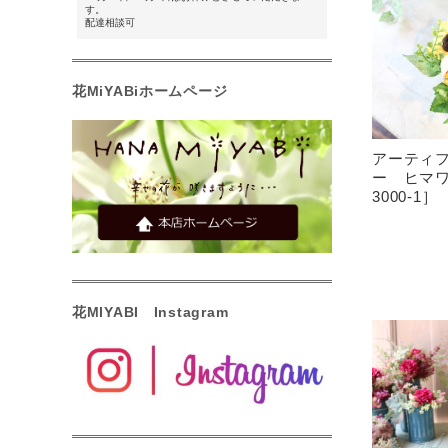
す。
配達相談可
花MiYABiホームページ
アーティ
ー ヒマワ
3000-1］
花MIYABI Instagram