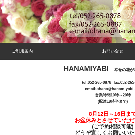
ご利用案内
お問い合せ
HANAMIYABI
幸せの花が
tel:
052-265-0878
fax:052-265
email
:ohana@hanamiyabi.
営業時間10時～20時
(配達19時半まで)
8月12日～16日ま
お盆休みとさせていただ
(ご予約相談可能
)
どうぞ宜しくお願いいた