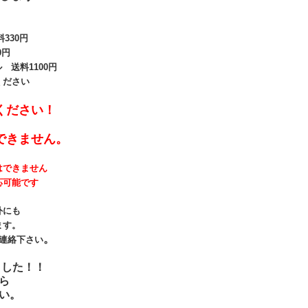
330
円
0円
送料1100円
ください
ください！
できません。
はできません
応可能です
外にも
ます。
。
連絡下さい
ました！！
ら
い。