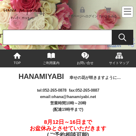
マイページへログイン
カートをみる
TOP
ご利用案内
お問い合せ
サイトマップ
HANAMIYABI
幸せの花が咲きますように…
tel:
052-265-0878
fax:052-265-0887
email
:ohana@hanamiyabi.net
営業時間10時～20時
(配達19時半まで)
8月12日～16日まで
お盆休みとさせていただきます
(ご予約相談可能
)