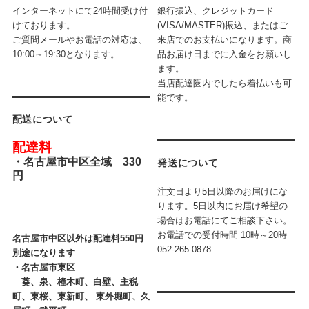
インターネットにて24時間受け付
銀行振込、クレジットカード
けております。
(VISA/MASTER)振込、またはご
ご質問メールやお電話の対応は、
来店でのお支払いになります。商
10:00～19:30となります。
品お届け日までに入金をお願いし
ます。
当店配達圏内でしたら着払いも可
能です。
配送について
配達料
・
名古屋市中区全域 330
発送について
円
注文日より5日以降のお届けにな
ります。5日以内にお届け希望の
場合はお電話にてご相談下さい。
お電話での受付時間
10時～20時
名古屋市中区以外は配達料550円
052-265-0878
別途になります
・
名古屋市東区
葵、泉、橦木町、白壁、主税
町、東桜、東新町、 東外堀町、久