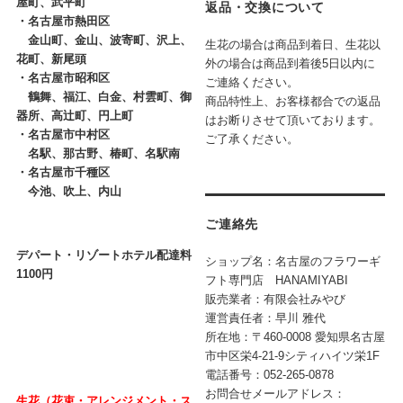
屋町、武平町
返品・交換について
・
名古屋市熱田区
金山町、金山、波寄町、沢上、
生花の場合は商品到着日、生花以
花町、新尾頭
外の場合は商品到着後5日以内に
・
名古屋市昭和区
ご連絡ください。
鶴舞、福江、白金、村雲町、御
商品特性上、お客様都合での返品
器所、高辻町、円上町
はお断りさせて頂いております。
・
名古屋市中村区
ご了承ください。
名駅、那古野、椿町、名駅南
・
名古屋市千種区
今池、吹上、内山
ご連絡先
デパート・リゾートホテル配達料
ショップ名：名古屋のフラワーギ
1100円
フト専門店 HANAMIYABI
販売業者：有限会社みやび
運営責任者：早川 雅代
所在地：〒460-0008 愛知県名古屋
市中区栄4-21-9シティハイツ栄1F
電話番号：052-265-0878
お問合せメールアドレス：
生花（花束・アレンジメント・ス