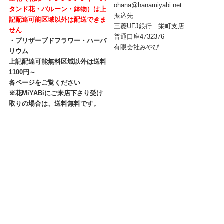
ohana@hanamiyabi.net
タンド花・バルーン・鉢物）は上
振込先
記配達可能区域以外は配送できま
三菱UFJ銀行 栄町支店
せん
普通口座4732376
・プリザーブドフラワー・ハーバ
有眼会社みやび
リウム
上記配達可能無料区域以外は送料
1100円～
各ページをご覧ください
※花MiYABiにご来店下さり受け
取りの場合は、送料無料です。