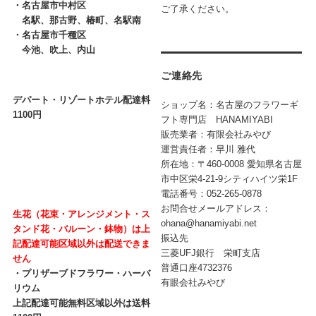
・
名古屋市中村区
ご了承ください。
名駅、那古野、椿町、名駅南
・
名古屋市千種区
今池、吹上、内山
ご連絡先
デパート・リゾートホテル配達料
ショップ名：名古屋のフラワーギ
1100円
フト専門店 HANAMIYABI
販売業者：有限会社みやび
運営責任者：早川 雅代
所在地：〒460-0008 愛知県名古屋
市中区栄4-21-9シティハイツ栄1F
電話番号：052-265-0878
お問合せメールアドレス：
生花（花束・アレンジメント・ス
ohana@hanamiyabi.net
タンド花・バルーン・鉢物）は上
振込先
記配達可能区域以外は配送できま
三菱UFJ銀行 栄町支店
せん
普通口座4732376
・プリザーブドフラワー・ハーバ
有眼会社みやび
リウム
上記配達可能無料区域以外は送料