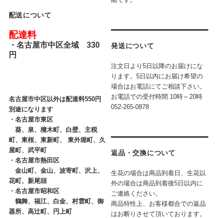
配送について
配達料
・
名古屋市中区全域 330
発送について
円
注文日より5日以降のお届けにな
ります。5日以内にお届け希望の
場合はお電話にてご相談下さい。
お電話での受付時間
10時～20時
名古屋市中区以外は配達料550円
052-265-0878
別途になります
・
名古屋市東区
葵、泉、橦木町、白壁、主税
町、東桜、東新町、 東外堀町、久
屋町、武平町
返品・交換について
・
名古屋市熱田区
金山町、金山、波寄町、沢上、
生花の場合は商品到着日、生花以
花町、新尾頭
外の場合は商品到着後5日以内に
・
名古屋市昭和区
ご連絡ください。
鶴舞、福江、白金、村雲町、御
商品特性上、お客様都合での返品
器所、高辻町、円上町
はお断りさせて頂いております。