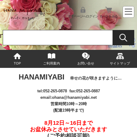
マイページへログイン
カートをみる
TOP
ご利用案内
お問い合せ
サイトマップ
HANAMIYABI
幸せの花が咲きますように…
tel:
052-265-0878
fax:052-265-0887
email
:ohana@hanamiyabi.net
営業時間10時～20時
(配達19時半まで)
8月12日～16日まで
お盆休みとさせていただきます
(ご予約相談可能
)