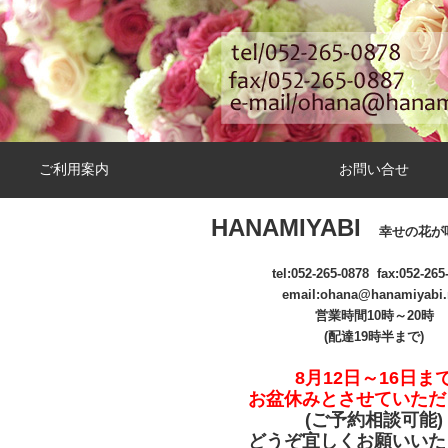
ご利用案内
お問い合せ
HANAMIYABI
幸せの花が
tel:
052-265-0878
fax:052-265
email
:ohana@hanamiyabi.
営業時間10時～20時
(配達19時半まで)
8月12日～16日ま
お盆休みとさせていただ
(ご予約相談可能
)
どうぞ宜しくお願いいた