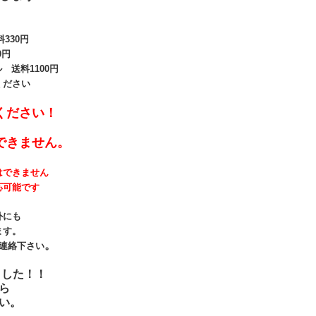
330
円
0円
送料1100円
ください
ください！
できません。
はできません
応可能です
外にも
ます。
。
連絡下さい
ました！！
ら
い。