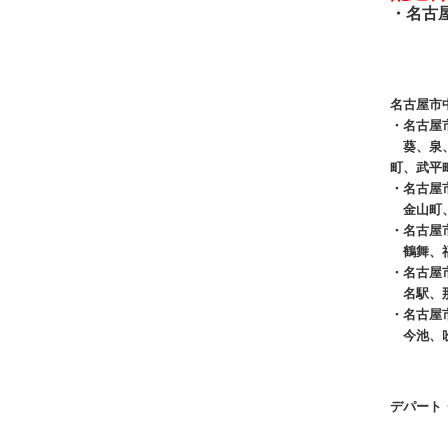
・
名古
名古屋市
・
名古
葵、泉、
町、武平
・
名古屋
金山町、
・
名古屋
鶴舞、福
・
名古屋
名駅、那
・
名古屋
今池、
デパート