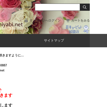
マイページへログイン
カートをみる
サイトマップ
咲きますように…
-0887
net
で
きます
します