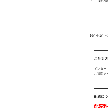
ト [BA-50
16件中1件～
ご注文
インター
ご質問メー
配送に
配達料