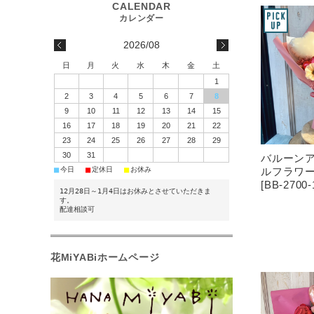
2026/08
日
月
火
水
木
金
土
1
2
3
4
5
6
7
8
9
10
11
12
13
14
15
16
17
18
19
20
21
22
23
24
25
26
27
28
29
30
31
バルーン
■
■
■
今日
定休日
お休み
ルフラワ
[BB-2700-
12月28日～1月4日はお休みとさせていただきま
す。
配達相談可
花MiYABiホームページ