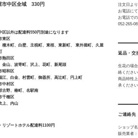
屋市中区全域 330円
注文日より
お電話にて
お電話で
052-265-08
中区以外は配達料550円別途になります
屋市東区
橦木町、白壁、主税町、東桜、東新町、 東外堀町、久屋
町
返品・交
市熱田区
金山、波寄町、沢上、花町、新尾頭
生花の場合
市昭和区
絡ください
江、白金、村雲町、御器所、高辻町、円上町
商品特性上
市中村区
承ください
古野、椿町、名駅南
市千種区
吹上、内山
ご連絡先
・リゾートホテル配達料1100円
ショップ名
販売業者：