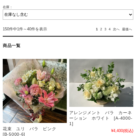
在庫：
150件中1件～40件を表示
1
2
3
4
次へ
最後へ
商品一覧
アレンジメント バラ カーネ
ーション ホワイト [A-4000-
1]
花束 ユリ バラ ピンク
¥4,400
(税込)
[B-5000-6]