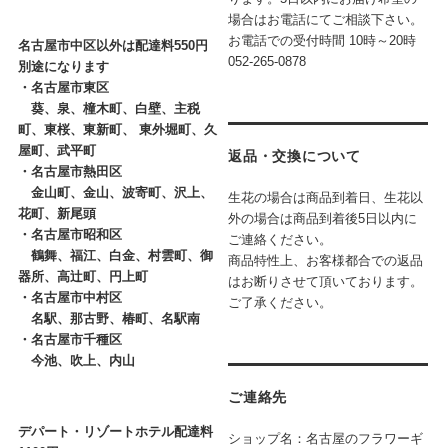
場合はお電話にてご相談下さい。
お電話での受付時間
10時～20時
名古屋市中区以外は配達料550円
052-265-0878
別途になります
・
名古屋市東区
葵、泉、橦木町、白壁、主税
町、東桜、東新町、 東外堀町、久
屋町、武平町
返品・交換について
・
名古屋市熱田区
金山町、金山、波寄町、沢上、
生花の場合は商品到着日、生花以
花町、新尾頭
外の場合は商品到着後5日以内に
・
名古屋市昭和区
ご連絡ください。
鶴舞、福江、白金、村雲町、御
商品特性上、お客様都合での返品
器所、高辻町、円上町
はお断りさせて頂いております。
・
名古屋市中村区
ご了承ください。
名駅、那古野、椿町、名駅南
・
名古屋市千種区
今池、吹上、内山
ご連絡先
デパート・リゾートホテル配達料
ショップ名：名古屋のフラワーギ