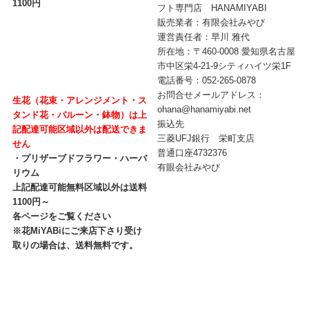
1100円
フト専門店 HANAMIYABI
販売業者：有限会社みやび
運営責任者：早川 雅代
所在地：〒460-0008 愛知県名古屋
市中区栄4-21-9シティハイツ栄1F
電話番号：052-265-0878
お問合せメールアドレス：
生花（花束・アレンジメント・ス
ohana@hanamiyabi.net
タンド花・バルーン・鉢物）は上
振込先
記配達可能区域以外は配送できま
三菱UFJ銀行 栄町支店
せん
普通口座4732376
・プリザーブドフラワー・ハーバ
有眼会社みやび
リウム
上記配達可能無料区域以外は送料
1100円～
各ページをご覧ください
※花MiYABiにご来店下さり受け
取りの場合は、送料無料です。