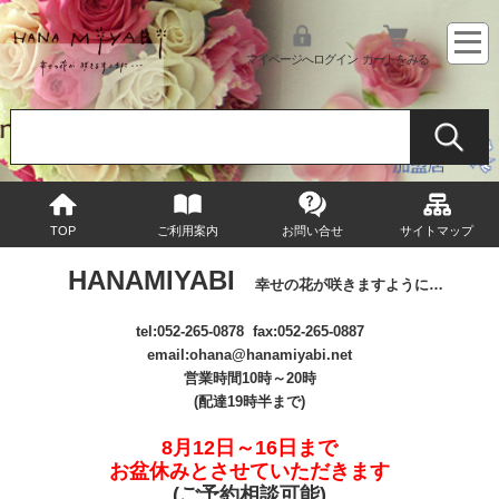
マイページへログイン
カートをみる
TOP
ご利用案内
お問い合せ
サイトマップ
HANAMIYABI
幸せの花が咲きますように…
tel:
052-265-0878
fax:052-265-0887
email
:ohana@hanamiyabi.net
営業時間10時～20時
(配達19時半まで)
8月12日～16日まで
お盆休みとさせていただきます
(ご予約相談可能
)