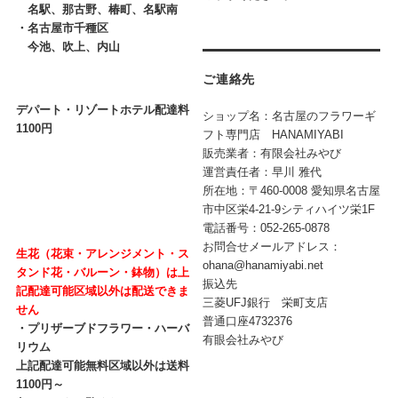
名駅、那古野、椿町、名駅南
・
名古屋市千種区
今池、吹上、内山
ご連絡先
デパート・リゾートホテル配達料
ショップ名：名古屋のフラワーギ
1100円
フト専門店 HANAMIYABI
販売業者：有限会社みやび
運営責任者：早川 雅代
所在地：〒460-0008 愛知県名古屋
市中区栄4-21-9シティハイツ栄1F
電話番号：052-265-0878
お問合せメールアドレス：
生花（花束・アレンジメント・ス
ohana@hanamiyabi.net
タンド花・バルーン・鉢物）は上
振込先
記配達可能区域以外は配送できま
三菱UFJ銀行 栄町支店
せん
普通口座4732376
・プリザーブドフラワー・ハーバ
有眼会社みやび
リウム
上記配達可能無料区域以外は送料
1100円～