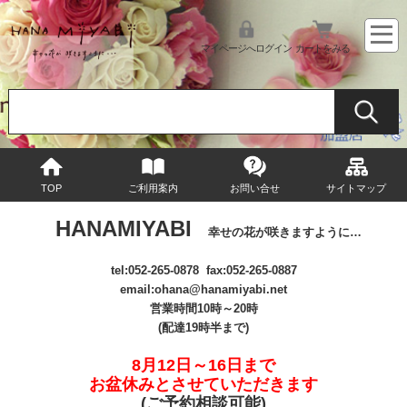
マイページへログイン
カートをみる
TOP
ご利用案内
お問い合せ
サイトマップ
HANAMIYABI
幸せの花が咲きますように…
tel:
052-265-0878
fax:052-265-0887
email
:ohana@hanamiyabi.net
営業時間10時～20時
(配達19時半まで)
8月12日～16日まで
お盆休みとさせていただきます
(ご予約相談可能
)