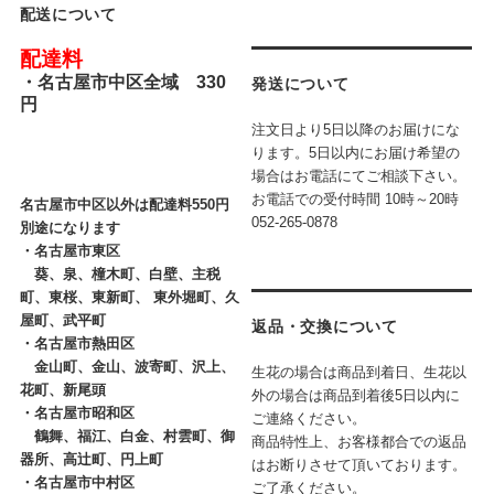
配送について
配達料
・
名古屋市中区全域 330
発送について
円
注文日より5日以降のお届けにな
ります。5日以内にお届け希望の
場合はお電話にてご相談下さい。
お電話での受付時間
10時～20時
名古屋市中区以外は配達料550円
052-265-0878
別途になります
・
名古屋市東区
葵、泉、橦木町、白壁、主税
町、東桜、東新町、 東外堀町、久
屋町、武平町
返品・交換について
・
名古屋市熱田区
金山町、金山、波寄町、沢上、
生花の場合は商品到着日、生花以
花町、新尾頭
外の場合は商品到着後5日以内に
・
名古屋市昭和区
ご連絡ください。
鶴舞、福江、白金、村雲町、御
商品特性上、お客様都合での返品
器所、高辻町、円上町
はお断りさせて頂いております。
・
名古屋市中村区
ご了承ください。