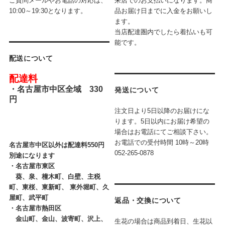
ご質問メールやお電話の対応は、
来店でのお支払いになります。商
10:00～19:30となります。
品お届け日までに入金をお願いし
ます。
当店配達圏内でしたら着払いも可
能です。
配送について
配達料
・
名古屋市中区全域 330
発送について
円
注文日より5日以降のお届けにな
ります。5日以内にお届け希望の
場合はお電話にてご相談下さい。
お電話での受付時間
10時～20時
名古屋市中区以外は配達料550円
052-265-0878
別途になります
・
名古屋市東区
葵、泉、橦木町、白壁、主税
町、東桜、東新町、 東外堀町、久
屋町、武平町
返品・交換について
・
名古屋市熱田区
金山町、金山、波寄町、沢上、
生花の場合は商品到着日、生花以