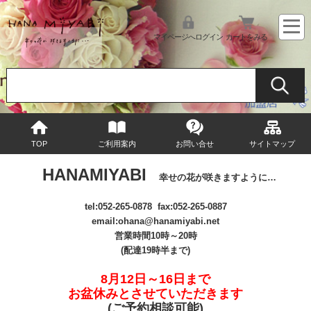
マイページへログイン
カートをみる
TOP
ご利用案内
お問い合せ
サイトマップ
HANAMIYABI
幸せの花が咲きますように…
tel:
052-265-0878
fax:052-265-0887
email
:ohana@hanamiyabi.net
営業時間10時～20時
(配達19時半まで)
8月12日～16日まで
お盆休みとさせていただきます
(ご予約相談可能
)