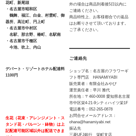
花町、新尾頭
外の場合は商品到着後5日以内に
・
名古屋市昭和区
ご連絡ください。
鶴舞、福江、白金、村雲町、御
商品特性上、お客様都合での返品
器所、高辻町、円上町
はお断りさせて頂いております。
・
名古屋市中村区
ご了承ください。
名駅、那古野、椿町、名駅南
・
名古屋市千種区
今池、吹上、内山
ご連絡先
デパート・リゾートホテル配達料
ショップ名：名古屋のフラワーギ
1100円
フト専門店 HANAMIYABI
販売業者：有限会社みやび
運営責任者：早川 雅代
所在地：〒460-0008 愛知県名古屋
市中区栄4-21-9シティハイツ栄1F
電話番号：052-265-0878
お問合せメールアドレス：
生花（花束・アレンジメント・ス
ohana@hanamiyabi.net
タンド花・バルーン・鉢物）は上
振込先
記配達可能区域以外は配送できま
三菱UFJ銀行 栄町支店