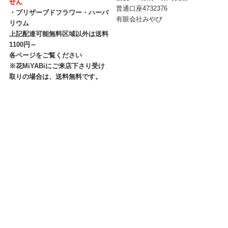
せん
普通口座4732376
・プリザーブドフラワー・ハーバ
有眼会社みやび
リウム
上記配達可能無料区域以外は送料
1100円～
各ページをご覧ください
※花MiYABiにご来店下さり受け
取りの場合は、送料無料です。