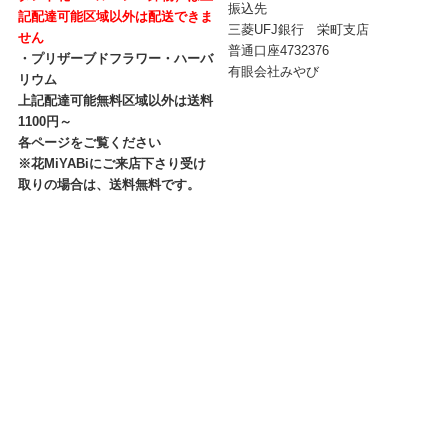
振込先
記配達可能区域以外は配送できま
三菱UFJ銀行 栄町支店
せん
普通口座4732376
・プリザーブドフラワー・ハーバ
有眼会社みやび
リウム
上記配達可能無料区域以外は送料
1100円～
各ページをご覧ください
※花MiYABiにご来店下さり受け
取りの場合は、送料無料です。