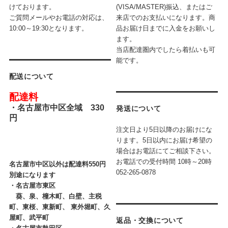
けております。
(VISA/MASTER)振込、またはご
ご質問メールやお電話の対応は、
来店でのお支払いになります。商
10:00～19:30となります。
品お届け日までに入金をお願いし
ます。
当店配達圏内でしたら着払いも可
能です。
配送について
配達料
・
名古屋市中区全域 330
発送について
円
注文日より5日以降のお届けにな
ります。5日以内にお届け希望の
場合はお電話にてご相談下さい。
お電話での受付時間
10時～20時
名古屋市中区以外は配達料550円
052-265-0878
別途になります
・
名古屋市東区
葵、泉、橦木町、白壁、主税
町、東桜、東新町、 東外堀町、久
屋町、武平町
返品・交換について