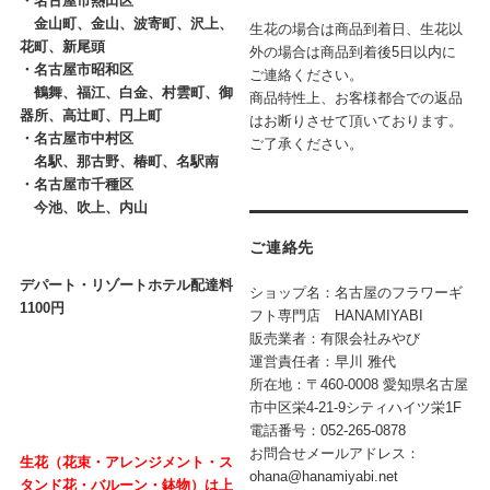
・
名古屋市熱田区
金山町、金山、波寄町、沢上、
生花の場合は商品到着日、生花以
花町、新尾頭
外の場合は商品到着後5日以内に
・
名古屋市昭和区
ご連絡ください。
鶴舞、福江、白金、村雲町、御
商品特性上、お客様都合での返品
器所、高辻町、円上町
はお断りさせて頂いております。
・
名古屋市中村区
ご了承ください。
名駅、那古野、椿町、名駅南
・
名古屋市千種区
今池、吹上、内山
ご連絡先
デパート・リゾートホテル配達料
ショップ名：名古屋のフラワーギ
1100円
フト専門店 HANAMIYABI
販売業者：有限会社みやび
運営責任者：早川 雅代
所在地：〒460-0008 愛知県名古屋
市中区栄4-21-9シティハイツ栄1F
電話番号：052-265-0878
お問合せメールアドレス：
生花（花束・アレンジメント・ス
ohana@hanamiyabi.net
タンド花・バルーン・鉢物）は上