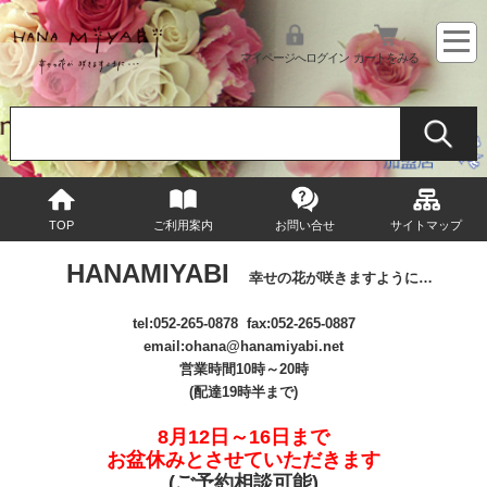
マイページへログイン
カートをみる
TOP
ご利用案内
お問い合せ
サイトマップ
HANAMIYABI
幸せの花が咲きますように…
tel:
052-265-0878
fax:052-265-0887
email
:ohana@hanamiyabi.net
営業時間10時～20時
(配達19時半まで)
8月12日～16日まで
お盆休みとさせていただきます
(ご予約相談可能
)