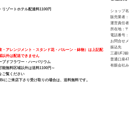
・リゾートホテル配達料1100円
ショップ名
販売業者：
運営責任者
所在地：〒4
電話番号：05
お問合せ
振込先
束・アレンジメント・スタンド花・バルーン・鉢物）は上記配
三菱UFJ
域以外は配送できません
普通口座47
ーブドフラワー・ハーバリウム
有眼会社み
可能無料区域以外は送料1100円～
をご覧ください
YABiにご来店下さり受け取りの場合は、送料無料です。