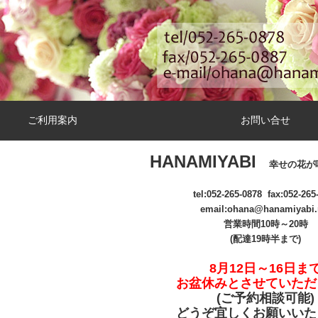
ご利用案内
お問い合せ
HANAMIYABI
幸せの花が
tel:
052-265-0878
fax:052-265
email
:ohana@hanamiyabi.
営業時間10時～20時
(配達19時半まで)
8月12日～16日ま
お盆休みとさせていただ
(ご予約相談可能
)
どうぞ宜しくお願いいた