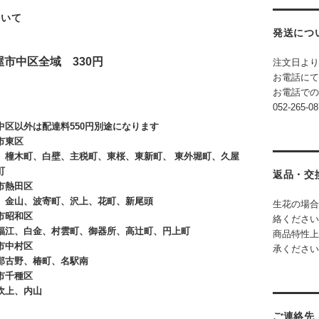
ついて
発送につ
屋市中区全域 330円
注文日より
お電話にて
お電話で
052-265-08
中区以外は配達料550円別途になります
屋市東区
橦木町、白壁、主税町、東桜、東新町、 東外堀町、久屋
町
返品・交
市熱田区
金山、波寄町、沢上、花町、新尾頭
生花の場合
市昭和区
絡ください
江、白金、村雲町、御器所、高辻町、円上町
商品特性上
市中村区
承ください
古野、椿町、名駅南
市千種区
吹上、内山
ご連絡先