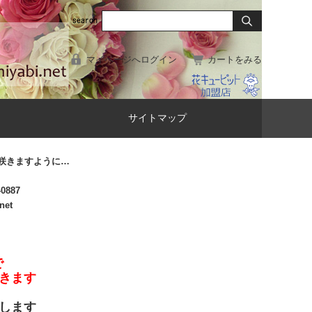
マイページへログイン
カートをみる
サイトマップ
咲きますように…
-0887
net
で
きます
します