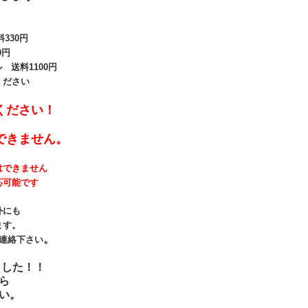
330
円
0円
送料1100円
ください
ください！
できません。
はできません
応可能です
外にも
ます。
。
連絡下さい
ました！！
ら
い。