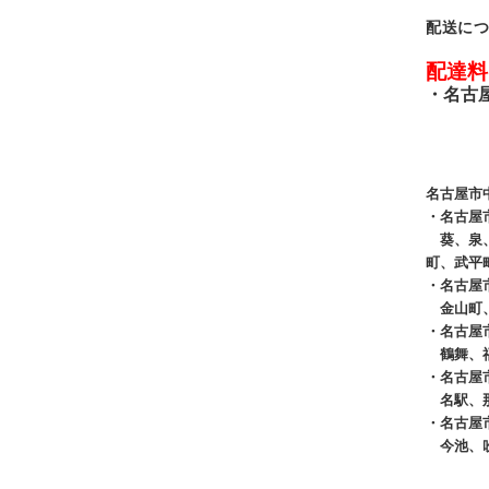
配送に
配達料
・
名古
名古屋市
・
名古
葵、泉、
町、武平
・
名古屋
金山町、
・
名古屋
鶴舞、福
・
名古屋
名駅、那
・
名古屋
今池、