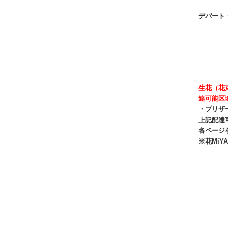
デパート
生花（花
達可能区
・プリザ
上記配達
各ページ
※花Mi