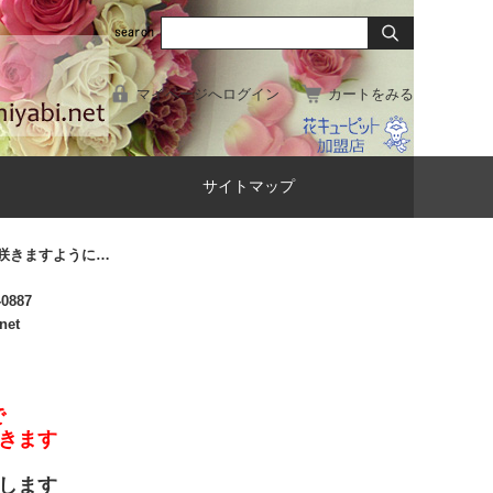
マイページへログイン
カートをみる
サイトマップ
咲きますように…
-0887
net
で
きます
します