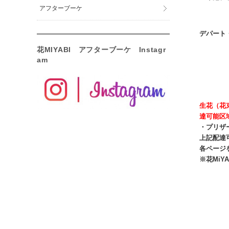
アフターブーケ
デパート
花MIYABI アフターブーケ Instagr
am
生花（花
達可能区
・プリザ
上記配達
各ページ
※花Mi