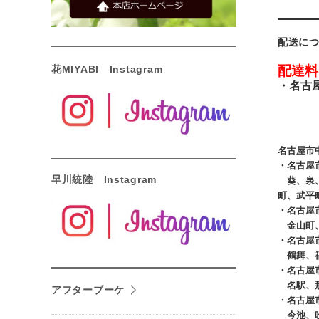
配送に
配達料
花MIYABI Instagram
・
名古
名古屋市
・
名古
早川統陸 Instagram
葵、泉、
町、武平
・
名古屋
金山町、
・
名古屋
鶴舞、福
・
名古屋
名駅、那
アフターブーケ
・
名古屋
今池、