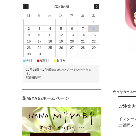
2026/08
日
月
火
水
木
金
土
1
2
3
4
5
6
7
8
9
10
11
12
13
14
15
16
17
18
19
20
21
22
23
24
25
26
27
28
29
30
31
■
■
■
今日
定休日
お休み
12月28日～1月4日はお休みとさせていただきま
す。
配達相談可
色々なカーネ
花MiYABiホームページ
ご注文
インター
ご質問メー