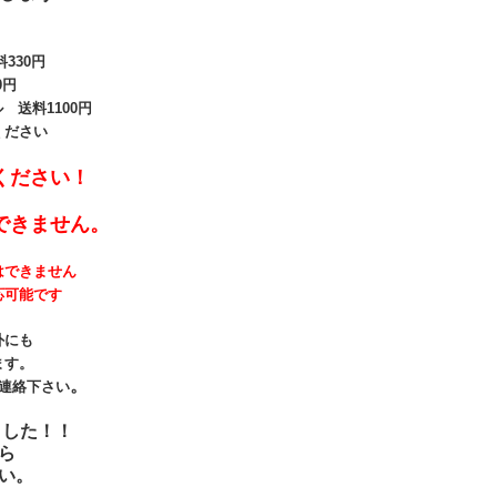
330
円
0円
送料1100円
ください
ください！
できません。
はできません
応可能です
外にも
ます。
。
連絡下さい
ました！！
ら
い。