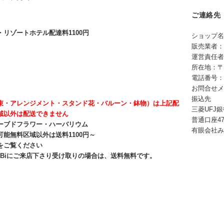
ご連絡先
・リゾートホテル配達料1100円
ショップ名
販売業者：
運営責任者
所在地：〒4
電話番号：05
お問合せ
振込先
束・アレンジメント・スタンド花・バルーン・鉢物）は上記配
三菱UFJ
域以外は配送できません
普通口座47
ーブドフラワー・ハーバリウム
有眼会社み
可能無料区域以外は送料1100円～
をご覧ください
YABiにご来店下さり受け取りの場合は、送料無料です。