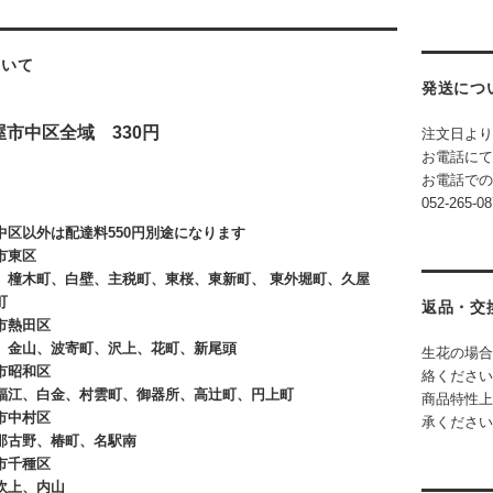
ついて
発送につ
屋市中区全域 330円
注文日より
お電話にて
お電話で
052-265-08
中区以外は配達料550円別途になります
屋市東区
橦木町、白壁、主税町、東桜、東新町、 東外堀町、久屋
町
返品・交
市熱田区
金山、波寄町、沢上、花町、新尾頭
生花の場合
市昭和区
絡ください
江、白金、村雲町、御器所、高辻町、円上町
商品特性上
市中村区
承ください
古野、椿町、名駅南
市千種区
吹上、内山