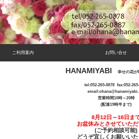
ご利用案内
お問い合せ
HANAMIYABI
幸せの花が
tel:
052-265-0878
fax:052-265
email
:ohana@hanamiyabi.
営業時間10時～20時
(配達19時半まで)
8月12日～16日ま
お盆休みとさせていただ
(ご予約相談可能
)
どうぞ宜しくお願いいた