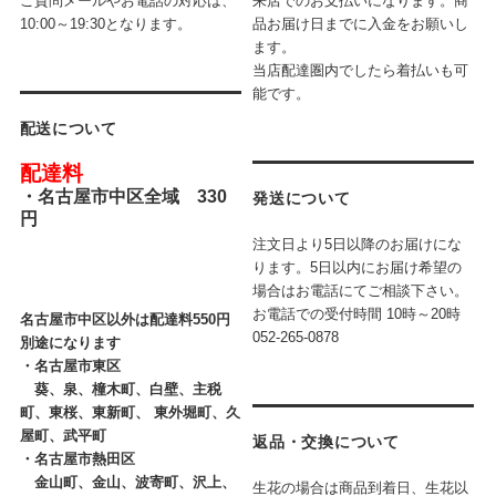
ご質問メールやお電話の対応は、
来店でのお支払いになります。商
10:00～19:30となります。
品お届け日までに入金をお願いし
ます。
当店配達圏内でしたら着払いも可
能です。
配送について
配達料
・
名古屋市中区全域 330
発送について
円
注文日より5日以降のお届けにな
ります。5日以内にお届け希望の
場合はお電話にてご相談下さい。
お電話での受付時間
10時～20時
名古屋市中区以外は配達料550円
052-265-0878
別途になります
・
名古屋市東区
葵、泉、橦木町、白壁、主税
町、東桜、東新町、 東外堀町、久
屋町、武平町
返品・交換について
・
名古屋市熱田区
金山町、金山、波寄町、沢上、
生花の場合は商品到着日、生花以