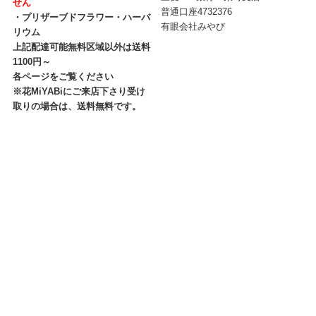
せん
普通口座4732376
・プリザーブドフラワー・ハーバ
有眼会社みやび
リウム
上記配達可能無料区域以外は送料
1100円～
各ページをご覧ください
※花MiYABiにご来店下さり受け
取りの場合は、送料無料です。