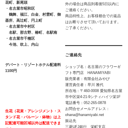
花町、新尾頭
外の場合は商品到着後5日以内に
・
名古屋市昭和区
ご連絡ください。
鶴舞、福江、白金、村雲町、御
商品特性上、お客様都合での返品
器所、高辻町、円上町
はお断りさせて頂いております。
・
名古屋市中村区
ご了承ください。
名駅、那古野、椿町、名駅南
・
名古屋市千種区
今池、吹上、内山
ご連絡先
デパート・リゾートホテル配達料
ショップ名：名古屋のフラワーギ
1100円
フト専門店 HANAMIYABI
販売業者：有限会社みやび
運営責任者：早川 雅代
所在地：〒460-0008 愛知県名古屋
市中区栄4-21-9シティハイツ栄1F
電話番号：052-265-0878
お問合せメールアドレス：
生花（花束・アレンジメント・ス
ohana@hanamiyabi.net
タンド花・バルーン・鉢物）は上
振込先
記配達可能区域以外は配送できま
三菱UFJ銀行 栄町支店