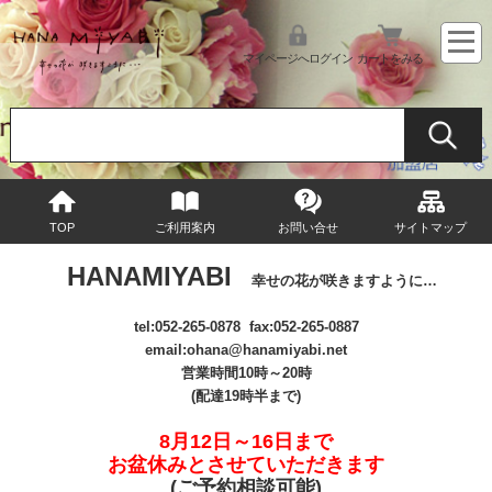
マイページへログイン
カートをみる
TOP
ご利用案内
お問い合せ
サイトマップ
HANAMIYABI
幸せの花が咲きますように…
tel:
052-265-0878
fax:052-265-0887
email
:ohana@hanamiyabi.net
営業時間10時～20時
(配達19時半まで)
8月12日～16日まで
お盆休みとさせていただきます
(ご予約相談可能
)