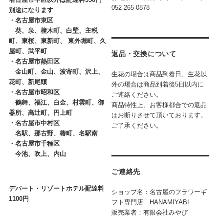
052-265-0878
別途になります
・
名古屋市東区
葵、泉、橦木町、白壁、主税
町、東桜、東新町、 東外堀町、久
屋町、武平町
返品・交換について
・
名古屋市熱田区
金山町、金山、波寄町、沢上、
生花の場合は商品到着日、生花以
花町、新尾頭
外の場合は商品到着後5日以内に
・
名古屋市昭和区
ご連絡ください。
鶴舞、福江、白金、村雲町、御
商品特性上、お客様都合での返品
器所、高辻町、円上町
はお断りさせて頂いております。
・
名古屋市中村区
ご了承ください。
名駅、那古野、椿町、名駅南
・
名古屋市千種区
今池、吹上、内山
ご連絡先
デパート・リゾートホテル配達料
ショップ名：名古屋のフラワーギ
1100円
フト専門店 HANAMIYABI
販売業者：有限会社みやび