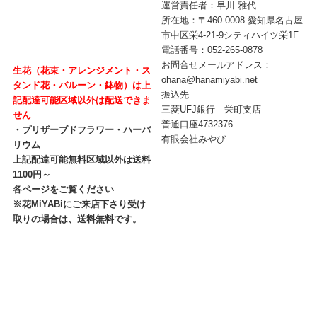
運営責任者：早川 雅代
所在地：〒460-0008 愛知県名古屋
市中区栄4-21-9シティハイツ栄1F
電話番号：052-265-0878
お問合せメールアドレス：
生花（花束・アレンジメント・ス
ohana@hanamiyabi.net
タンド花・バルーン・鉢物）は上
振込先
記配達可能区域以外は配送できま
三菱UFJ銀行 栄町支店
せん
普通口座4732376
・プリザーブドフラワー・ハーバ
有眼会社みやび
リウム
上記配達可能無料区域以外は送料
1100円～
各ページをご覧ください
※花MiYABiにご来店下さり受け
取りの場合は、送料無料です。