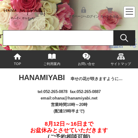
マイページへログイン
カートをみる
TOP
ご利用案内
お問い合せ
サイトマップ
HANAMIYABI
幸せの花が咲きますように…
tel:
052-265-0878
fax:052-265-0887
email
:ohana@hanamiyabi.net
営業時間10時～20時
(配達19時半まで)
8月12日～16日まで
お盆休みとさせていただきます
(ご予約相談可能
)